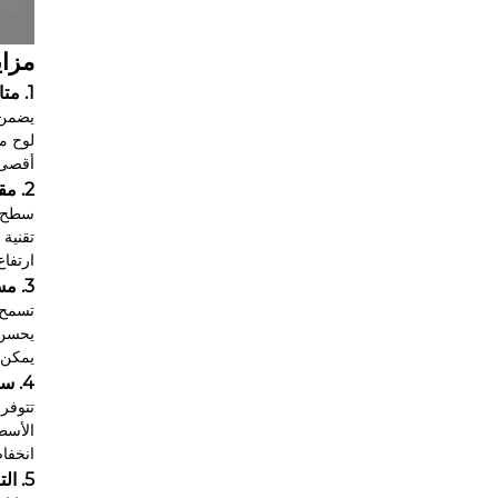
مزاي
1. متانة من الدرجة التجارية
يضمن الإط
لوح مق
أقصى سعة تحميل
2. مقاعد منجدة مريحة
سطح ا
تقنية 
ارتفاع مريح 42 سم مناسب ل
3. مساحة تخزين مدمجة للاستخدام العملي
تسمح 
يحسن 
يمكن 
4. سهولة الصيانة والتنظيف
تتوفر 
الأسط
انخفاض
5. التصميم الموجه نحو السلامة