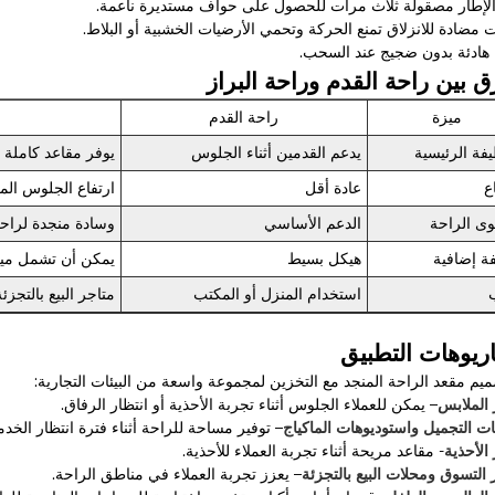
 الإطار مصقولة ثلاث مرات للحصول على حواف مستديرة ناعمة.
 مضادة للانزلاق تمنع الحركة وتحمي الأرضيات الخشبية أو البلاط.
هادئة بدون ضجيج عند السحب.
ق بين راحة القدم وراحة البراز
ميزة
راحة القدم
يفة الرئيسية
يدعم القدمين أثناء الجلوس
يوفر مقاعد كاملة 
ع
عادة أقل
ارتفاع الجلوس المريح (
ى الراحة
الدعم الأساسي
وسادة منجدة لراح
ة إضافية
هيكل بسيط
يمكن أن تشمل ميزا
استخدام المنزل أو المكتب
متاجر البيع بالتجز
ريوهات التطبيق
ميم مقعد الراحة المنجد مع التخزين لمجموعة واسعة من البيئات التجارية:
 الملابس
– يمكن للعملاء الجلوس أثناء تجربة الأحذية أو انتظار الرفاق.
ات التجميل واستوديوهات الماكياج
– توفير مساحة للراحة أثناء فترة انتظار الخدم
الأحذية
- مقاعد مريحة أثناء تجربة العملاء للأحذية.
التسوق ومحلات البيع بالتجزئة
– يعزز تجربة العملاء في مناطق الراحة.