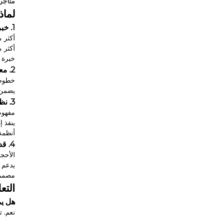
متاجر
لماذا تختار
1. خبرة التصنيع المهنية
أكثر من 20,000㎡ منشأة تصنيع تقع 
أكثر من 100 موظف بما في ذلك المتخصص
خبرة 
2. معدات الإنتاج المتقدمة
خطوط إ
يضمن ج
3. نظام صارم لمراقبة الجودة
مفهوم
ينفذ إدارة دو
أنظمة 
4. قدرات التخصيص
الأحجا
يدعم ا
مصممة
التع
هل يم
نعم. توفر Zhongbo خدمات تخصيص مرنة بما في ذلك الحجم ومواد التنجيد وهيكل