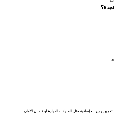
لة.
ن.