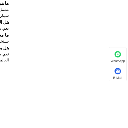
ما هي
تشمل ا
سينار
هل ال
نعم. يسمح
ما م
يستخد
هل يدعم Zhongbo الطلب
العالم
WhatsApp
E-Mail