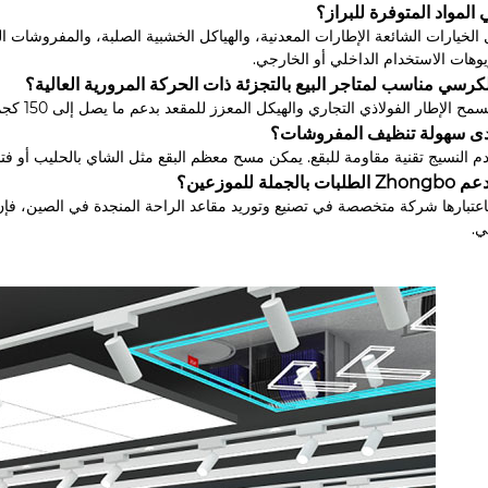
 المواد المتوفرة للبراز؟
لخيارات الشائعة الإطارات المعدنية، والهياكل الخشبية الصلبة، والمفروشات القم
يوهات الاستخدام الداخلي أو الخارجي.
كرسي مناسب لمتاجر البيع بالتجزئة ذات الحركة المرورية العالية؟
 الإطار الفولاذي التجاري والهيكل المعزز للمقعد بدعم ما يصل إلى 150 كجم وتحمل الاستخدام المتكرر في المتاجر المزدحمة.
دى سهولة تنظيف المفروشات؟
م النسيج تقنية مقاومة للبقع. يمكن مسح معظم البقع مثل الشاي بالحليب أو فت
ات بالجملة للموزعين؟
ي.