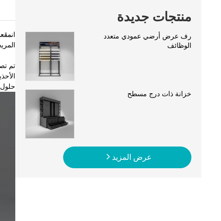
منتجات جديدة
ان
مقعد
رف عرض أرضي عمودي متعدد
المريح
الوظائف
تم تص
الأحذي
حلول 
خزانة ذات درج مسطح
عرض المزيد