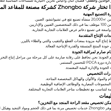
 الوالدين والطفل
- قضبان أمان وأكياس تخزين اختيارية للمساحات المناسبة للعائ
 شركة Zhongbo كشركة مصنعة للمقاعد المنجدة؟
في تشيوانتشو، الصين.
ين الفنيين والإداريين.
واسعة في تصنيع دعائم عرض العلامات التجارية التجارية.
نتاج آلية مزودة بمعدات القطع والتثقيب والثني والطلاء بالليزر.
ودة المنتج المتسقة والقدرة الإنتاجية الفعالة.
 الجودة: نحن نحافظ على رقابة صارمة على كل مرحلة من مراحل إنتاج التخزي
رة PDCA للتحسين المستمر.
الجودة والإدارة البيئية المعتمدة.
م والمواد والألوان والهياكل المخصصة المتاحة.
لمجموعات المعيارية والوظائف الإضافية الوظيفية.
 لتتناسب مع تخطيطات متاجر العلامات التجارية المختلفة.
ليمات
كن تخصيص مقعد الراحة المنجد مع التخزين؟
 التخزين وميزات إضافية مثل الطاولات الدوارة أو قضبان الأمان.