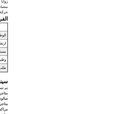
زوايا
منصات
حركة 
الفر
الوظ
ارتفا
مستو
وظيف
طلب
سينا
تم تص
متاجر
صالون
متاجر 
مراكز 