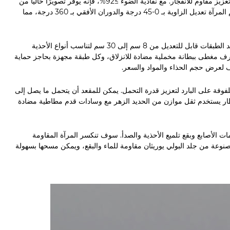
مجهزة بزجاج مرآة فضي مقسى مقاس 5 مم تمت معالجته بالطلاء وطحن الحواف وتعزيز مقاوم للانفجار. مع نفاذية الضوء ≥92%، فإنه يوفر تصويرًا خاليًا من
التشوهات وخاليًا من الأشباح لاستعادة لون الحذاء وملمسه وملاءمته للقدم بدقة. تدعم المرآة تعديل الزاوية بـ 0-45 درجة والدوران الأفقي بـ 360 درجة، مما
رفوف أحذية مدمجة مكونة من 2-3 طبقات قابلة للتعديل على جانبي المقعد، مع تباعد الطبقات قابل للتعديل من 8 سم إلى 30 سم لتناسب أنواع الأحذية
 الرف مغطى ببطانة مخملية مضادة للانزلاق، وكل طبقة مجهزة بحاجز حماية
 مقترنًا بعوارض فولاذية سميكة ملفوفة على البارد لتعزيز قدرة التحمل. يمكن للمقعد أن يتحمل ما يصل إلى
ي من الإطار يستخدم ثقل موازن من الحديد الزهر مع وسادات قدم مطاطية مضادة
ات الأصابع وبقع تلميع الأحذية والصدأ. سوف تنكسر المرآة المقاومة
صنوعة من جلد البولي يوريثان مقاومة للماء والبقع، ويمكن مسحها بسهولة