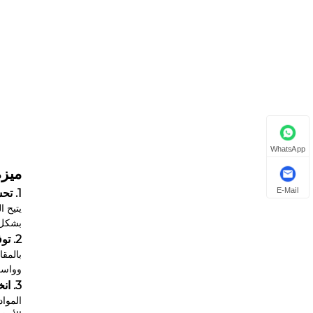
WhatsApp
ميزة
E-Mail
1. تحسين تجربة العملاء وتقليل التردد في الشراء
يتيح ا
بشكل 
2. توفير مساحة المتجر وتحسين كفاءة التخطيط
وواسع
3. انخفاض تكاليف التشغيل لتجار التجزئة