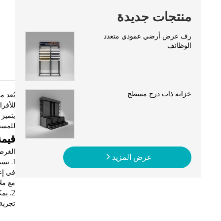
منتجات جديدة
رف عرض أرضي عمودي متعدد
الوظائف
خزانة ذات درج مسطح
للأفر
يتميز
للمست
قيمة
الغرض 
عرض المزيد
1. تس
في إع
مع ملا
2. ي
تجربة 