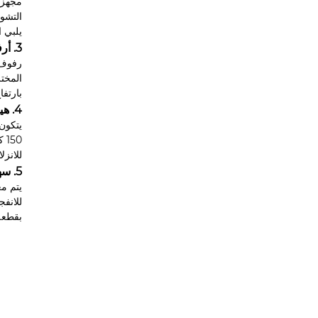
يلبي ا
3. أرفف تخزين الأحذية متعددة الطبقات
المخت
بارتفاع 5 سم لمنع الأحذية من الانزلاق. يتم إرفاق صندوق ملصقات قابل للفصل بالرف لع
4. هيكل متين ومستقر
للانزل
5. سهولة الصيانة والأداء طويل الأمد
يتم مع
للانف
بقطعة