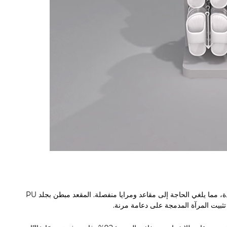
يجمع بين مقعد قوي لتجربة الأحذية ومرآة عالية الوضوح قابلة للتعديل في وحدة واحدة، مما يلغي الحاجة إلى مقاعد ومرايا منفصلة. المقعد مبطن بجلد PU
تم تثبيت المرآة المدمجة على دعامة مرنة.