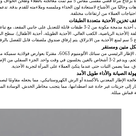
حتياجات العملاء من ارتفاعات مختلفة.
لفة (الأحذية الرياضية، الكعب العالي، الأحذية الطويلة، أحذية الأطفال). سطح
رض حجم الحذاء والمواد والسعر.
يتكون الإطار الرئيسي من سبائك الألومنيوم 6063،
150 كجم، ويدعم 2-3 أشخاص بالغين يجلسون في وقت واحد. الجزء السفل
اق، مما يضمن الثبات حتى عندما يتكئ العملاء على المرآة لتجربة الأحذية.
الجة الإطار المعدني بالأكسدة أو الرش الكهروستاتيكي، مما يجعله مقاومًا لبصم
جار إلى جزيئات غير حادة عند اصطدامها، مما يتجنب مخاطر الخدش. الوسادة الم
 قماش مبللة.