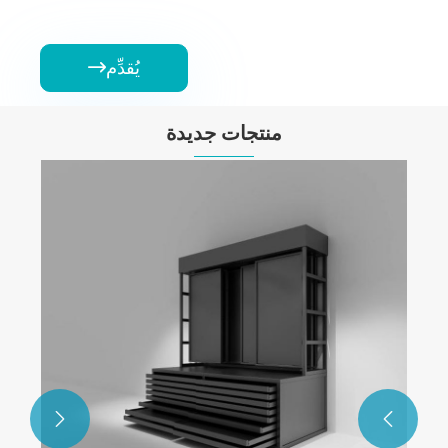
يُقدِّم

منتجات جديدة
ح

