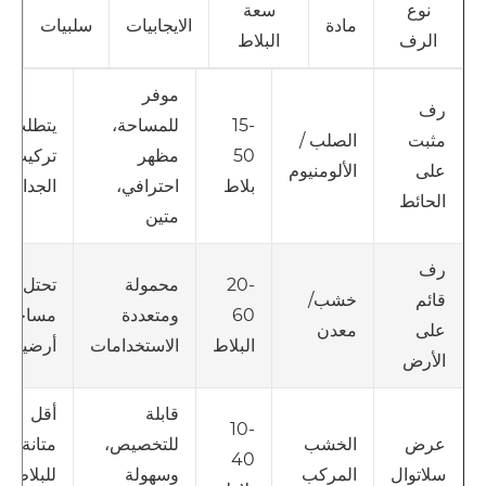
نوع
سعة
مادة
الايجابيات
سلبيات
الرف
البلاط
موفر
رف
15-
للمساحة،
يتطلب
الصلب /
مثبت
50
مظهر
تركيب
الألومنيوم
على
بلاط
احترافي،
الجدار
الحائط
متين
رف
20-
محمولة
تحتل
خشب/
قائم
60
ومتعددة
مساحة
معدن
على
البلاط
الاستخدامات
أرضية
الأرض
قابلة
أقل
10-
الخشب
للتخصيص،
متانة
عرض
40
المركب
وسهولة
للبلاط
سلاتوال