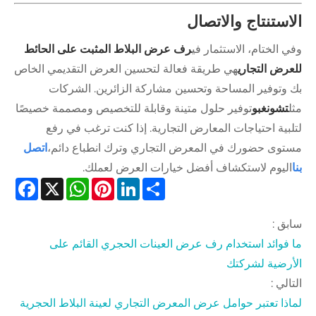
استنتاج والاتصال
 الختام، الاستثمار في
رف عرض البلاط المثبت على الحائط
عرض التجاري
هي طريقة فعالة لتحسين العرض التقديمي الخاص
 وتوفير المساحة وتحسين مشاركة الزائرين. الشركات
تشونغبو
توفير حلول متينة وقابلة للتخصيص ومصممة خصيصًا
بية احتياجات المعارض التجارية. إذا كنت ترغب في رفع
توى حضورك في المعرض التجاري وترك انطباع دائم،
اتصل
اليوم لاستكشاف أفضل خيارات العرض لعملك.
Facebook
WhatsApp
X
Pinterest
LinkedIn
Share
بق :
 فوائد استخدام رف عرض العينات الحجري القائم على
أرضية لشركتك
الي :
اذا تعتبر حوامل عرض المعرض التجاري لعينة البلاط الحجرية