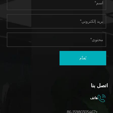
يُقدِّم
صل بنا
هاتف
+86-15980305467