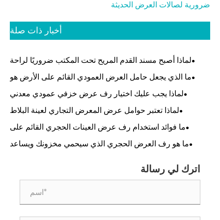
ورية لصالات العرض الحديثة
أخبار ذات صلة
لماذا أصبح مسند القدم المريح تحت المكتب ضروريًا لراحة
المكتب الحديثة
ما الذي يجعل حامل العرض العمودي القائم على الأرض هو
الحل الأكثر فعالية لمساحات البيع بالتجزئة والمعارض الحديثة
لماذا يجب عليك اختيار رف عرض خزفي عمودي معدني
لمتجرك
لماذا تعتبر حوامل عرض المعرض التجاري لعينة البلاط
الحجرية ضرورية لصالات العرض الحديثة
ما فوائد استخدام رف عرض العينات الحجري القائم على
الأرضية لشركتك
ما هو رف العرض الحجري الذي سيحمي مخزونك ويساعد
العملاء على الشراء بشكل أسرع؟
اترك لي رسالة