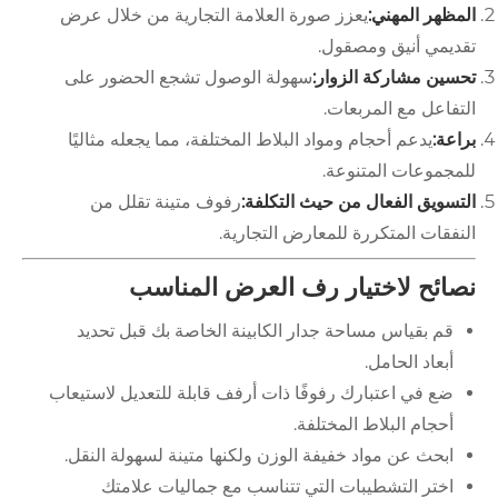
ظهر المهني:
يعزز صورة العلامة التجارية من خلال عرض
ديمي أنيق ومصقول.
سين مشاركة الزوار:
سهولة الوصول تشجع الحضور على
فاعل مع المربعات.
عة:
يدعم أحجام ومواد البلاط المختلفة، مما يجعله مثاليًا
مجموعات المتنوعة.
تسويق الفعال من حيث التكلفة:
رفوف متينة تقلل من
فقات المتكررة للمعارض التجارية.
ائح لاختيار رف العرض المناسب
قم بقياس مساحة جدار الكابينة الخاصة بك قبل تحديد
أبعاد الحامل.
ضع في اعتبارك رفوفًا ذات أرفف قابلة للتعديل لاستيعاب
أحجام البلاط المختلفة.
ابحث عن مواد خفيفة الوزن ولكنها متينة لسهولة النقل.
اختر التشطيبات التي تتناسب مع جماليات علامتك