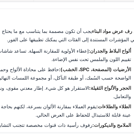
رف عرض مواد البناء
يجب أن تكون مصممة بما يتناسب مع ما يحتاج ال
ي المؤشرات المستندة إلى الفئات التي يمكنك تطبيقها على الفور.
ألواح البلاط والجدران:
إعطاء الأولوية للمقارنة السهلة. تساعد شاشا
تقييم اللون والملمس تحت نفس الإضاءة.
الأرضيات (المصفحة، SPC، الخشب):
حافظ على محاذاة الألواح وحما
الواضحة حسب السُمك، أو طبقة التآكل، أو مجموعة اللمسات النهائية
الحجر والألواح الثقيلة:
الاستقرار هو كل شيء. إطار معدني مقوى، ون
والتعامل.
الطلاء والطلاءات:
يقوم العملاء بمقارنة الألوان بسرعة، لكنهم بحاج
عينة قابلة للاستبدال للحفاظ على العرض الحالي.
الملامح والديكورات:
رفوف رأسية ذات قنوات مخصصة تتجنب التشابك و