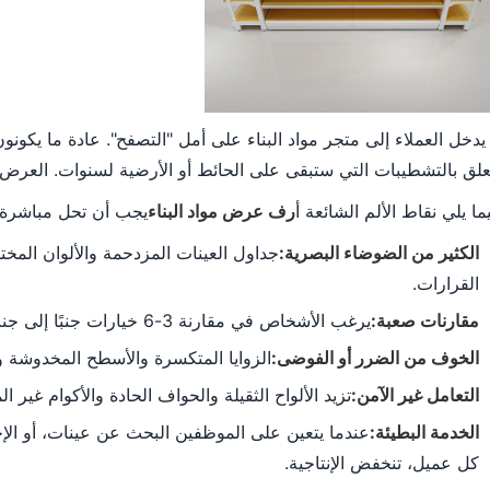
 يدخل العملاء إلى متجر مواد البناء على أمل "التصفح". عادة ما يكون
علق بالتشطيبات التي ستبقى على الحائط أو الأرضية لسنوات. العرض هو
ما يلي نقاط الألم الشائعة أ
رف عرض مواد البناء
يجب أن تحل مباشرة:
الكثير من الضوضاء البصرية:
جداول العينات المزدحمة والألوان المخت
القرارات.
مقارنات صعبة:
يرغب الأشخاص في مقارنة 3-6 خيارات جنبًا إلى جنب، لكن العينات السائبة لا تظل منظمة.
الخوف من الضرر أو الفوضى:
الزوايا المتكسرة والأسطح المخدوشة وال
التعامل غير الآمن:
تزيد الألواح الثقيلة والحواف الحادة والأكوام غير
الخدمة البطيئة:
عندما يتعين على الموظفين البحث عن عينات، أو الإج
كل عميل، تنخفض الإنتاجية.