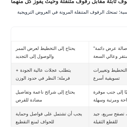
ف ثابتة مقابل رفوف متنقلة وحيث يفوز كل منهما
سية؛ تمنحك الرفوف المتنقلة المرونة في العروض الترويجية
الة عرض دائمة"
يحتاج إلى التخطيط لعرض الممر
قر وعالي السعة
والوصول إلى التجديد
التخطيط وتغييرات
يتطلب عجلات عالية الجودة +
تسويقية أسرع
فرملة؛ النظر في حدود الوزن
ًا إلى جنب موفرة
يحتاج إلى شرائح ناعمة وتفاصيل
حة ومرتبة وسهلة
مضادة للقرص
، تصفح سريع، جيد
يجب أن تشتمل على فواصل وحماية
للقطع الثقيلة
للحواف لمنع التقطيع