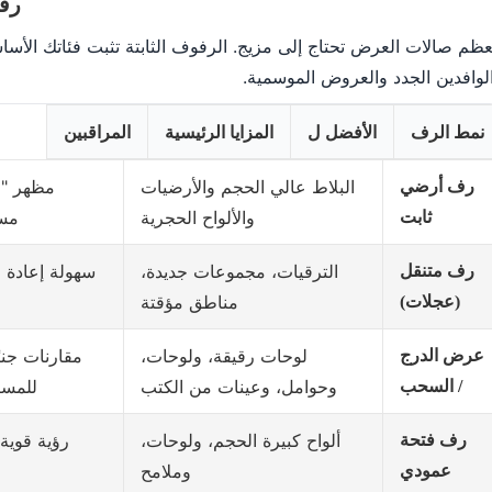
رفو
ظم صالات العرض تحتاج إلى مزيج. الرفوف الثابتة تثبت فئاتك الأسا
لوافدين الجدد والعروض الموسمية.
نمط الرف
الأفضل ل
المزايا الرئيسية
المراقبين
البلاط عالي الحجم والأرضيات
مظهر "ص
رف أرضي
والألواح الحجرية
مست
ثابت
الترقيات، مجموعات جديدة،
سهولة إعادة 
رف متنقل
مناطق مؤقتة
(عجلات)
لوحات رقيقة، ولوحات،
مقارنات جنب
عرض الدرج
وحوامل، وعينات من الكتب
للمسا
/ السحب
ألواح كبيرة الحجم، ولوحات،
رؤية قوية
رف فتحة
وملامح
عمودي