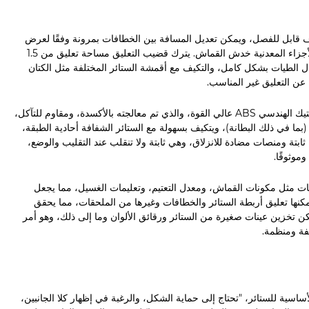
 قابل للفصل، ويمكن تعديل المسافة بين الخطافات بمرونة وفقًا لعرض
الستارة، ويزيد السيليكون الاحتكاك، ويمنع الستارة من الانزلاق والانحراف، ويتجنب الأجزاء المعدنية خدش القماش. يترك قضيب التعليق مساحة تعليق من 1.5
جمال الطيات بشكل كامل، والتكيف مع أقمشة الستائر المختلفة مثل الكتان
 عن التعليق غير المناسب.
الجسم الرئيسي من سبائك الألومنيوم المستخدمة في مجال الطيران والفضاء والبلاستيك الهندسي ABS عالي القوة، والذي تم معالجته بالأكسدة، ومقاوم للتآكل،
، بوزن إجمالي يبلغ 8-12 كجم فقط، ويمكن لكل رف حمل 3-5 ستائر (بما في ذلك البطانة)، ويتكيف بسهولة مع الستائر الشفافة أحادية الطبقة،
 ثابتة ومنصات مضادة للانزلاق، وهي ثابتة ولا تنقلب عند التقليب والوضع،
موثوقًا.
 مثل مكونات القماش، ومعدل التعتيم، وتعليمات الغسيل، مما يجعل
 يمكنها تعليق أربطة الستائر والخطافات وغيرها من الملحقات، مما يحقق
ن تخزين عينات صغيرة من الستائر ورقائق الألوان وما إلى ذلك، وهو أمر
فة ومنظمة.
الأثاث الناعم تتخصص شركة Zhongbo في الخصائص الأساسية للستائر، "تحتاج إلى حماية الشكل، والرغبة في إظهار كلا الجانبين،