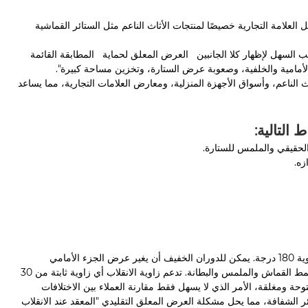
حترافية مصممة من قبل العلامة التجارية خصيصًا لمنتجات الأثاث الناعم مثل الستائر القماشية
ب السهل لإظهار كلا الجانبين العرض المعلق لحماية المطابقة القائمة
لأمامية والخلفية، وصعوبة عرض الستارة، وتخزين مساحة كبيرة".
ث الناعم، وأسواق الأجهزة المنزلية، ومعارض العلامات التجارية، مما يساعد
 التالية:
يستخدم التصميم قضيب قلاب صامت، مع نظام تخميد متوازن، لتحقيق قلاب ثابت بزاوية 180 درجة. يمكن للدوران الخفيف أن يغير عرض الجزء الأمامي
والخلفي من الستارة، دون الحاجة إلى التجميع والتعليق، مما يعرض بسهولة تفاصيل نمط القماش والملمس والبطانة. تدعم زاوية الانقلاب أي زاوية ثابتة من 30
 مفتوحة ومغلقة، الأمر الذي لا يسهل فقط مقارنة العملاء بين الاختلافات
ئر الشفافة، مما يحل مشكلة العرض المعلق التقليدي "المعقد عند الانقلاب