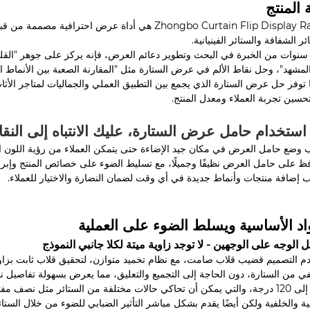
 المنتج
1. Zhongbo Curtain Flip Display Rack هي أداة عرض ا
ئر الشفافة والستائر الفينيانية.
ع سنوات من الخبرة في البحث وتطوير دعائم العرض، فإنه يركز على جوهر "القل
لمشهد"، وحل نقاط الألم في عرض الستارة مثل "المقارنة الصعبة بين الأنماط ا
نها توفر حل عرض الستارة الذي يجمع بين التطبيق العملي والجماليات لمتاجر الأثا
حسين تجربة العملاء ومعدل المنتج.
استخدام حامل عرض الستارة، عليك الانتباه إلى النقاط
اد الأساسية ويسلط الضوء على العملية
ل الوجه على الوجهين - لا توجد زاوية ميتة لكلا جانبي النموذج
درجة إلى 120 درجة، والتي يمكن أن تحاكي حالات مختلفة من الستائر مثل نصف
ية والخلفية ولكن أيضًا يقدم بشكل مباشر التأثير الضبابي للضوء من خلال الستا