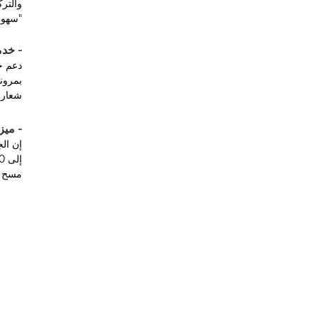
والتر
"سهول
- خدم
شعار 
- ميزة
مسح ا