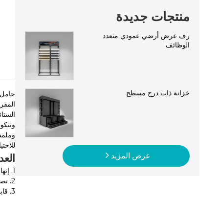
منتجات جديدة
رف عرض أرضي عمودي متعدد
الوظائف
خزانة ذات درج مسطح
المفر
الستائ
وتتكو
وملمس
للاحت
عرض المزيد
العد
1. إنها مريحة وسريعة، مما يسمح للمستخدمين برؤية جميع أنماط وألوان الستائر في لمحة، مما يوفر وقت الاختيار والتكلفة.
2. تصميم حامل العرض يسمح بعرض كل ستارة بشكل كامل، مما يزيد من فهم العملاء وثقتهم في المنتج.
3. قابلية التعديل لحامل عرض الستارة القابل للطي تسمح للمستخدمين بدمج الستائر ووضعها بحرية أكبر، مما يجعل تأثير العرض أكثر ألوانًا.