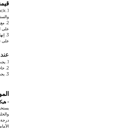
قيمة
والستا
2. م
على ا
3. إ
على ت
عند 
1. يجب وضع حامل العرض في مكان جيد الإضاءة حتى يتمكن العملاء من رؤية اللون الحقيقي والملمس للستارة.
2. حافظ على حامل العرض نظيفًا وجميلًا، مع تسليط الضوء على خصائص المنتج وإبرازه.
3. يجب إضافة منتجات وأنماط جديدة في أي وقت لضمان النضارة والاختيار للعملاء.
المو
- هيك
الأمام