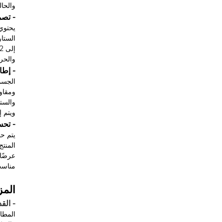
والحال
- تصم
يحتوي
والحري
- إطا
والستا
ويتم إ
- تح
يتم ح
المنتج
عرضًا
مناسب
المز
- الق