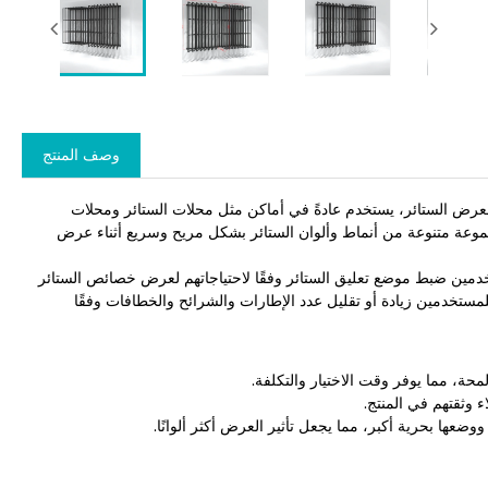
وصف المنتج
ل للطي للستائر من شركة Zhongbo Manufacturer هو جهاز لعرض الستائر، يستخدم عادةً في أماكن مثل محلات الستائر ومحلات
جموعة متنوعة من أنماط وألوان الستائر بشكل مريح وسريع أثناء عرض
دمين ضبط موضع تعليق الستائر وفقًا لاحتياجاتهم لعرض خصائص الستائر
ستخدمين زيادة أو تقليل عدد الإطارات والشرائح والخطافات وفقًا