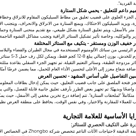
ة الفردية".
يم داعم للتعليق - يحمي شكل الستارة
 الجزء العلوي على قضيب تعليق من مطاط السيليكون المقاوم للانزلاق وخطاف
إلى 2 متر بالأسفل، ويتم تعليق الستارة بشكل طبيعي، مع تقديم منحنى الستارة و
ر والبوكليه، وخاصة تأثير تشكيل الستائر الراقية وتجنب مشاكل التشوه الناجمة
ر خفيف الوزن ومستقر - يتكيف مع الستائر المختلفة
ومقاوم للخدش
ئر مزدوجة الطبقة، وستائر التعتيم الثقيلة. تم تجهيز الجزء السفلي بقاعدة مثلثة
ضافة شعاع معزز إلى الأعلى لتحسين الأداء العام للحمل، مما يضمن عرضًا آمنًا و
سين التفاصيل على أساس المشهد - تحسين العرض
جز فتحة الملصق على جانب قضيب التعليق، حيث يمكن إدخال بطاقات المعلومات
 واضحًا وبديهيًا؛ تم تجهيز بعض الطرز بأرفف تعليق جانبية قابلة للفصل، والتي
 متكاملاً "لملحقات الستارة". تتم إضافة درج تخزين مخفي إلى الأسفل، حيث يمك
 للعملاء للمقارنة والاختيار، وفي نفس الوقت، يحافظ على منطقة العرض نظي
ايا الأساسية للعلامة التجارية
درة على التكيف الحصري للستائر:
المطابقة الدقيقة لاحتياجات 