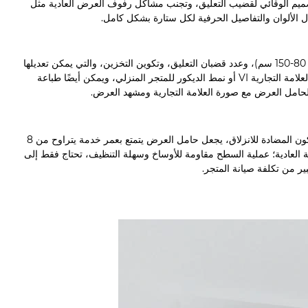
لتصميم الوقائي لقضيب التعليق، وتجنب مشاكل رفوف العرض العادية مثل
لألوان والتفاصيل الحرفية لكل ستارة بشكل كامل.
دعم حجم حامل عرض الستارة المخصص (الارتفاع 180-20 سم، طول قضيب التعليق 80-150 سم)، وعدد قضبان التعليق، وتكوين التخزين، والتي يمكن تعديلها
بمرونة وفقًا لمواصفات ومساحة المتجر؛ يمكن أن يتطابق لون الإطار مع نظام ألوان العلامة التجارية VI أو نمط الديكور للمتجر المنزلي، ويمكن أيضًا طباعة
 لحامل العرض مع صورة العلامة التجارية ومشهد العرض.
إن الجمع بين سبائك الألومنيوم المتينة والبلاستيك الهندسي ABS، مع ملحقات السيليكون المضادة للانزلاق، يجعل حامل العرض يتمتع بعمر خدمة يتراوح من 8
دام -5 سنوات لحوامل العرض الحديدية العادية؛ عملية السطح مقاومة للأوساخ وسهلة التنظيف، تحتاج فقط إلى
ير من تكلفة صيانة المتجر.